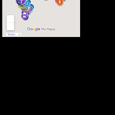
Sometimes the journey is better than the des
© 2019 Triper.sk