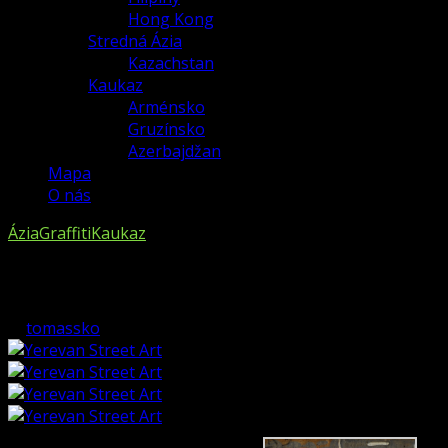
Hong Kong
Stredná Ázia
Kazachstan
Kaukaz
Arménsko
Gruzínsko
Azerbajdžan
Mapa
O nás
Ázia
Graffiti
Kaukaz
Yerevan Street Art
by
tomassko
on
30. apríla 2011