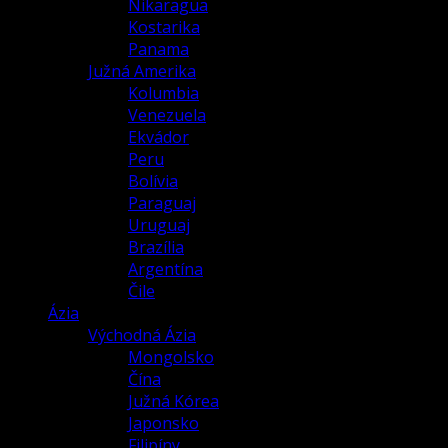
Nikaragua
Kostarika
Panama
Južná Amerika
Kolumbia
Venezuela
Ekvádor
Peru
Bolívia
Paraguaj
Uruguaj
Brazília
Argentína
Čile
Ázia
Východná Ázia
Mongolsko
Čína
Južná Kórea
Japonsko
Filipíny