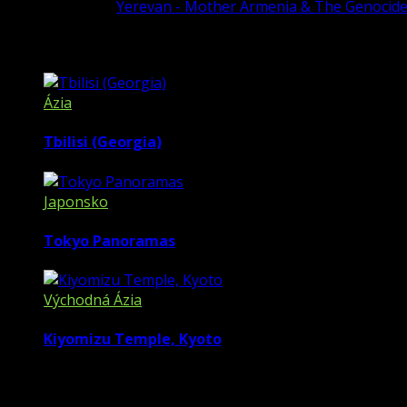
Previous article
Yerevan - Mother Armenia & The Genoci
Related posts
Ázia
Tbilisi (Georgia)
Japonsko
Tokyo Panoramas
Východná Ázia
Kiyomizu Temple, Kyoto
0 Comments