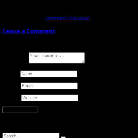
No Comments Yet!
You can be first to
comment this post!
Leave a Comment
Your data will be safe!
Your e-mail address will not be pu
Comment
*
Name
*
E-mail
*
Website
Vyhľadávanie